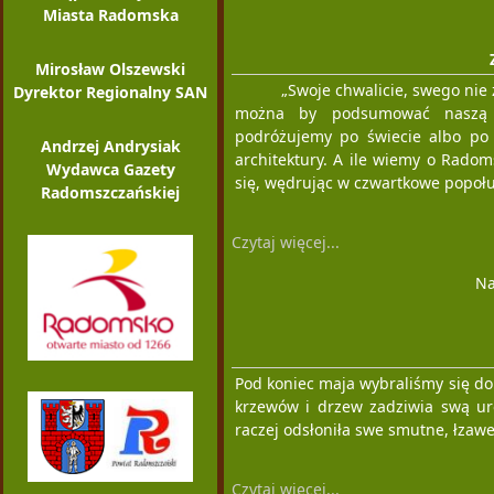
Miasta Radomska
Mirosław Olszewski
„Swoje chwalicie, swego nie 
Dyrektor Regionalny SAN
można by podsumować naszą s
podróżujemy po świecie albo po k
Andrzej Andrysiak
architektury. A ile wiemy o Rado
Wydawca Gazety
się, wędrując w czwartkowe popoł
Radomszczańskiej
Czytaj więcej...
Na
Pod koniec maja wybraliśmy się do
krzewów i drzew zadziwia swą ur
raczej odsłoniła swe smutne, łzawe 
Czytaj więcej...