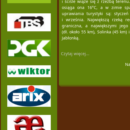
i ściśle wiąże się z rzeźbą teren
osiąga ona 16°C, a w zimie sp
uprawiania turystyki są: stycze
i września. Największą rzeką re
graniczna, a największymi jeg
(dł. około 55 km), Solinka (45 k
Jabłonką.
Czytaj więcej...
Na