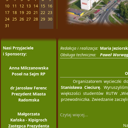
10
11
12
13
14
15
16
17
18
19
20
21
22
23
24
25
26
27
28
29
30
31
Nasi Przyjaciele
Redakcja i realizacja:
Maria Jeziors
i Sponsorzy:
Obsługa techniczna:
Paweł Worwą
Anna Milczanowska
O
Poseł na Sejm RP
Organizatorem wycieczki do 
Stanisława Cieciurę
. Wyruszyliś
dr Jarosław Ferenc
większości studentów RUTW „Wie
Prezydent Miasta
przewodniczka. Zwiedzanie zaczęli
Radomska
Małgorzata
Czytaj więcej...
Kańska - Kipigroch
Na
Zastępca Prezydenta