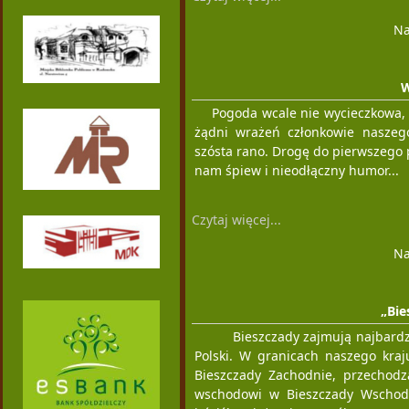
Na
W
Pogoda wcale nie wycieczkowa, ale
żądni wrażeń członkowie naszego
szósta rano. Drogę do pierwszego 
nam śpiew i nieodłączny humor...
Czytaj więcej...
Na
„Bie
Bieszczady zajmują najbard
Polski. W granicach naszego kraju
Bieszczady Zachodnie, przechodz
wschodowi w Bieszczady Wschodn