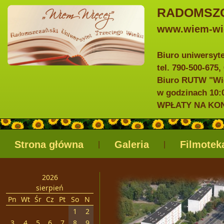
RADOMSZC
www.wiem-wie
Biuro uniwersyt
tel. 790-500-675,
Biuro RUTW "Wie
w godzinach 10:0
WPŁATY NA KONTO
Strona główna
Galeria
Filmotek
|
|
2026
sierpień
Pn
Wt
Śr
Cz
Pt
So
N
1
2
3
4
5
6
7
8
9