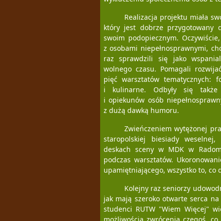
Realizacja projektu miała 
który jest dobrze przygotowany 
swoim podopiecznym. Oczywiście, 
z osobami niepełnosprawnymi, chcą
raz sprawdzili się jako wspania
wolnego czasu. Pomagali rozwija
pięć warsztatów tematycznych: fo
i kulinarne. Odbyły się także
i opiekunów osób niepełnosprawny
z dużą dawką humoru.
Zwieńczeniem wytężonej pra
staropolskiej biesiady weselnej
deskach sceny w MDK w Radoms
podczas warsztatów. Ukoronowani
upamiętniającego, wszystko to, co 
Kolejny raz seniorzy udowodn
jak mają szeroko otwarte serca na 
studenci RUTW "Wiem Więcej" wie
możliwością zwrócenia czegoś, co 