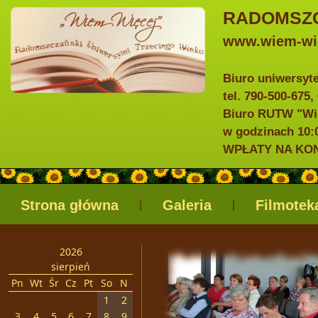
RADOMSZC
www.wiem-wie
Biuro uniwersyt
tel. 790-500-675,
Biuro RUTW "Wie
w godzinach 10:0
WPŁATY NA KONTO
Strona główna
Galeria
Filmotek
|
|
2026
sierpień
Pn
Wt
Śr
Cz
Pt
So
N
1
2
3
4
5
6
7
8
9