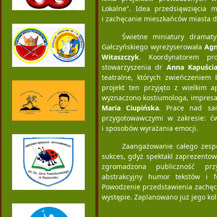
Lokalne”. Idea przedsięwzięcia 
i zachęcanie mieszkańców miasta d
Świetne miniatury dramaty
Gałczyńskiego wyreżyserowała
Agn
Witaszczyk
. Koordynatorem pro
stowarzyszenia dr
Anna Kapuścia
teatralne, których zwieńczeniem 
projekt ten przyjęto z wielkim a
wyznaczono kostiumologa, impresari
Maria Ciupińska
. Prace nad sa
przygotowawczymi w zakresie: ćwi
i sposobów wyrażania emocji.
Zaangażowanie całego zespo
sukces, gdyż spektakl zaprezento
zgromadzona publiczność przyj
abstrakcyjny humor tekstów i 
Powodzenie przedstawienia zachęci
występie. Zaplanowano już jego kol