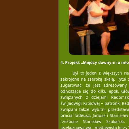
4. Projekt „Między dawnymi a mło
Był to jeden z większych re
zakrojone na szeroką skalę. Tytu
sugerować, że jest adresowany 
odnoszące się do kilku epok. Głó
związanych z dziejami Radomsk
św. Jadwigi Królowej – patronki R
związani także wybitni przedstaw
bracia Tadeusz, Janusz i Stanisław
rzeźbiarz Stanisław Szukalski
językoznawstwa i mediewista Jerzy