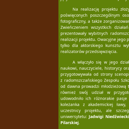
Na realizację projektu zło
poświęconych poszczególnym oso
fotograficzny, a także zorganizow
Zwieńczeniem wszystkich działań
prezentowały wybitnych radomszc
realizacji projektu. Owacyjne jego
tylko dla aktorskiego kunsztu w
realizatorów przedsięwzięcia.
A włączyło się w jego dzia
naukowi, nauczyciele, historycy or
przygotowywała od strony scenopisa
z radomszczańskiego Zespołu Szk
od dawna prowadzi młodzieżową tru
również swój udział w przygot
udowodniło ich różnorakie pasje 
koleżanka z akademickiej ławy
uczestnicy projektu, ale szcz
uniwersytetu:
Jadwigi Niedźwiecki
Pilarskiej
.