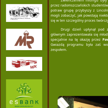
Zwieńczeniem mitingu były
przez radomszczańskich studentów, 
potraw grupę przybyszy z Lincoln
mogli zobaczyć, jak powstają niek
się w ten szczególny proces twórczy
Drugi dzień upłynął pod 
głównym zaprezentowała się mło
specjalnie na tę okazję przez
Pa
Gwiazdą programu była zaś wo
zespołem.