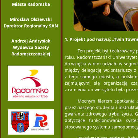
Miasta Radomska
Mirosław Olszewski
Dyrektor Regionalny SAN
1. Projekt pod nazwą: „Twin Towns 
Andrzej Andrysiak
Wydawca Gazety
Ten projekt był realizowany
Radomszczańskiej
roku. Radomszczański Uniwersytet
do wzięcia w nim udziału w segme
między delegacją wolontariuszy z
z tego samego miasta, a polskimi
zajmującymi się organizacją cz
z ramienia uniwersytetu była prez
Mocnym filarem spotkania 
przez naszego studenta i instrukt
gwaranta zdrowego trybu życia. G
dotyczące funkcjonowania sys
stosowanego systemu samopomocy