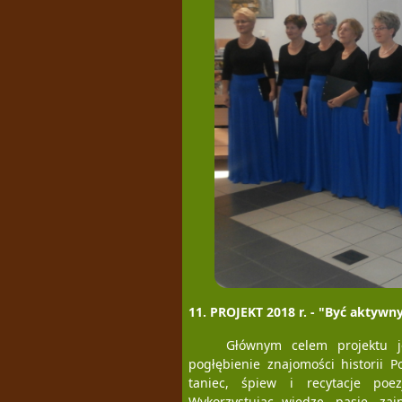
11. PROJEKT 2018 r. - "Być aktyw
Głównym celem projektu je
pogłębienie znajomości historii P
taniec, śpiew i recytacje poez
Wykorzystując wiedzę, pasje, zai