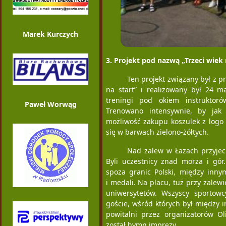
Marek Kurczych
3. Projekt pod nazwą „Trzeci wiek 
Ten projekt związany był z p
na start” i realizowany był 24 m
treningi pod okiem instruktor
Paweł Worwąg
Trenowano intensywnie, by jak
możliwość zakupu koszulek z logo 
się w barwach zielono-żółtych.
Nad zalew w Łazach przyjecha
Byli uczestnicy znad morza i gór.
spoza granic Polski, między innym
i medali. Na placu, tuż przy zalew
uniwersytetów. Wszyscy sportowcy
goście, wśród których był między i
powitalni przez organizatorów Ol
został hymn imprezy.