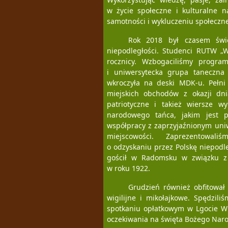
w życie społeczne i kulturalne 
samotności i wykluczeniu społeczn
Rok 2018 był czasem świę
niepodległości. Studenci RUTW „W
rocznicy. Wzbogaciliśmy progra
i uniwersytecka grupa taneczna
wkroczyła na deski MDK-u. Pełni 
miejskich obchodów z okazji dni
patriotyczne i takież wiersze w
narodowego tańca, jakim jest 
współpracy z zaprzyjaźnionym uni
miejscowości. Zaprezentowal
o odzyskaniu przez Polskę niepodleg
gościł w Radomsku w związku z
w roku 1922.
Grudzień również obfitował 
wigilijne i mikołajkowe. Spędzil
spotkaniu opłatkowym w Lgocie Wie
oczekiwania na święta Bożego Narod