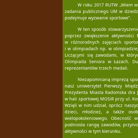
W roku 2017 RUTW „Wiem więc
zadania publicznego UM w dziedzi
podejmuje wyzwanie sportowe”.
W ten sposób stowarzyszenie 
poprzez zwiększenie aktywności f
w różnorodnych zajęciach sportow
i w olimpiadach np. w olimpiadzi
Liczącymi się zawodami, w któryc
Olimpiada Seniora w Łazach. Du
reprezentantów trzech medali.
Niezapomnianą imprezą spor
nasz uniwersytet Pierwszy Międz
Prezydenta Miasta Radomska dra J
w hali sportowej MOSiR przy ul. Koś
Wzięli w nim udział, oprócz nasz
dzieci, młodzież, a także os
wielopokoleniowego. Obecność w
podniosła rangę zawodów, przynio
aktywności w tym kierunku.