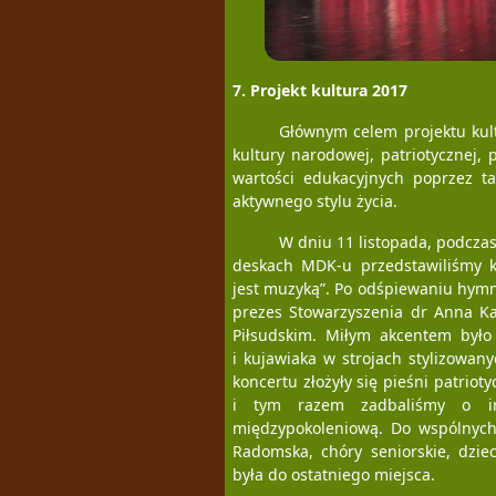
7. Projekt kultura 2017
Głównym celem projektu kult
kultury narodowej, patriotycznej, 
wartości edukacyjnych poprzez tan
aktywnego stylu życia.
W dniu 11 listopada, podcz
deskach MDK-u przedstawiliśmy ko
jest muzyką”. Po odśpiewaniu hy
prezes Stowarzyszenia dr Anna Kap
Piłsudskim. Miłym akcentem było
i kujawiaka w strojach stylizowa
koncertu złożyły się pieśni patrio
i tym razem zadbaliśmy o in
międzypokoleniową. Do wspólnych
Radomska, chóry seniorskie, dzie
była do ostatniego miejsca.