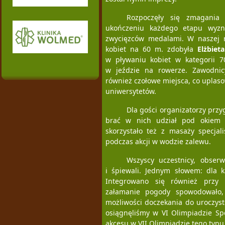
Rozpoczęły się zmagania 
ukończeniu każdego etapu wyzn
zwycięzców medalami. W naszej 
kobiet na 60 m. zdobyła
Elżbieta
w pływaniu kobiet w kategorii 
w jeździe na rowerze. Zawodnic
również czołowe miejsca, co uplaso
uniwersytetów.
Dla gości organizatorzy przy
brać w nich udział pod okiem i
skorzystało też z masaży specjal
podczas akcji w wodzie zalewu.
Wszyscy uczestnicy, obserw
i śpiewali. Jednym słowem: dla k
Integrowano się również przy 
załamanie pogody spowodowało,
możliwości doczekania do uroczys
osiągnęliśmy w VI Olimpiadzie Sp
akcesu w VII Olimpiadzie tego typu,