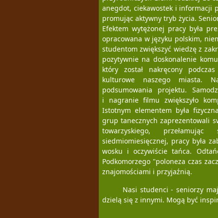
anegdot, ciekawostek i informacji 
promując aktywny tryb życia. Senio
Efektem wytężonej pracy była pre
opracowana w języku polskim, niem
studentom zwiększyć wiedzę z zakre
pozytywnie na doskonalenie komun
który został nakręcony podcza
kulturowe naszego miasta. N
podsumowania projektu. Samodzi
i nagranie filmu zwiększyło komp
Istotnym elementem była fizyczna
grup tanecznych zaprezentowali s
towarzyskiego, przełamując 
siedmiomiesięcznej, pracy była z
wosku i oczywiście tańca. Odta
Podkomorzego "poloneza czas zacz
znajomościami i przyjaźnią.
Nasi studenci - seniorzy ma
dzielą się z innymi. Mogą być insp