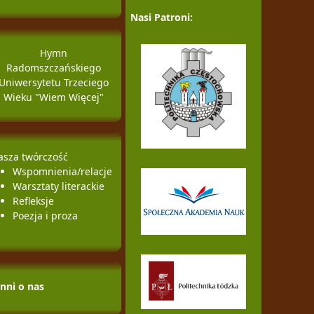
Nasi Patroni:
Hymn
Radomszczańskiego
Uniwersytetu Trzeciego
Wieku "Wiem Więcej"
asza twórczość
Wspomnienia/relacje
Warsztaty literackie
Refleksje
Poezja i proza
Inni o nas