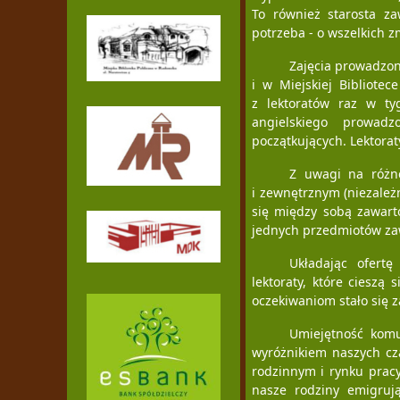
To również starosta za
potrzeba - o wszelkich 
Zajęcia prowadzone
i w Miejskiej Bibliotec
z lektoratów raz w ty
angielskiego prowa
początkujących. Lektorat
Z uwagi na różne
i zewnętrznym (niezależ
się między sobą zawart
jednych przedmiotów za
Układając ofertę
lektoraty, które cieszą
oczekiwaniom stało się z
Umiejętność komu
wyróżnikiem naszych cz
rodzinnym i rynku pracy
nasze rodziny emigrują