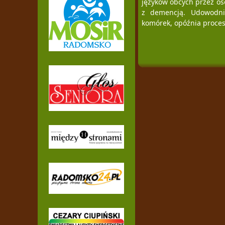
języków obcych przez os
z demencją. Udowodni
komórek, opóźnia procesy