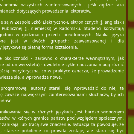
wiadamia wszystkich zainteresowanych - jeśli zajdzie taka
zmianach dotyczących prowadzenia lektoratów.
 są w Zespole Szkół Elektryczno-Elektronicznych (j. angielski)
e Publicznej (j. niemiecki) w Radomsku. Studenci korzystają
godniu w godzinach przed-i południowych. Nauka języka
dzona jest w dwóch grupach: zaawansowanej i dla
y językowe są płatną formą kształcenia.
 okoliczności - zarówno o charakterze wewnętrznym, jak
ne od uniwersytetu) - dwuletnie cykle nauczania mogą różnić
ością merytoryczną, co w praktyce oznacza, że prowadzenie
wiesza się, a wprowadza nowe.
 programową, autorzy starali się wprowadzić do niej te
 się zawsze największym zainteresowaniami słuchaczy, by ich
adość.
nikowania się w różnych językach jest bardzo widocznym
asów, w których granice państw pod względem społecznym,
 zanikają lub tracą swe znaczenie. Sytuacja ta powoduje, że
, starsze pokolenie co prawda zostaje, ale stara się być