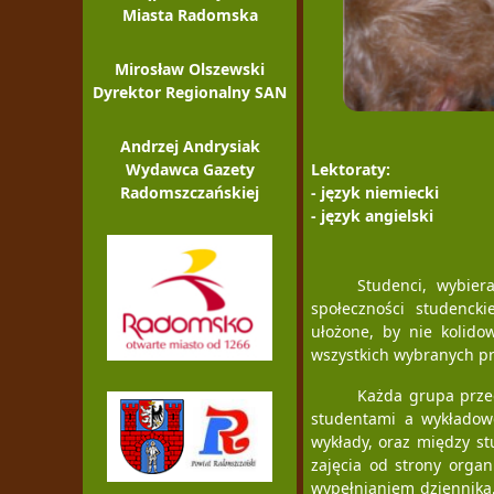
Miasta Radomska
Mirosław Olszewski
Dyrektor Regionalny SAN
Andrzej Andrysiak
Wydawca Gazety
Lektoraty:
Radomszczańskiej
- język niemiecki
- język angielski
Studenci, wybier
społeczności studencki
ułożone, by nie kolido
wszystkich wybranych p
Każda grupa przed
studentami a wykładowc
wykłady, oraz między st
zajęcia od strony orga
wypełnianiem dziennika,