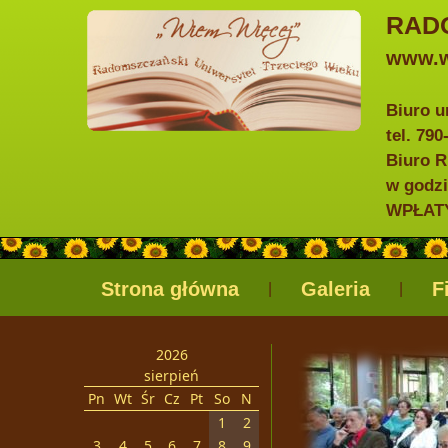
RAD
www.w
Biuro u
tel. 79
Biuro R
w godzi
WPŁATY 
Strona główna
Galeria
F
|
|
2026
sierpień
Pn
Wt
Śr
Cz
Pt
So
N
1
2
3
4
5
6
7
8
9