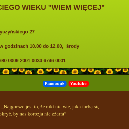
IEGO WIEKU "WIEM WIĘCEJ"
Wyszyńskiego 27
w godzinach 10.00 do 12.00, środy
0 0009 2001 0034 6746 0001
Facebook
Youtube
„Najgorsze jest to, że nikt nie wie, jaką farbą się
okryć, by nas korozja nie zżarła”