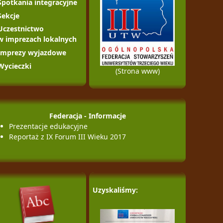
Spotkania integracyjne
Sekcje
Uczestnictwo
w imprezach lokalnych
Imprezy wyjazdowe
Wycieczki
(Strona www)
Federacja - Informacje
Prezentacje edukacyjne
Reportaż z IX Forum III Wieku 2017
Uzyskaliśmy: