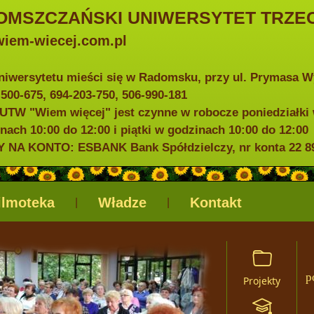
OMSZCZAŃSKI UNIWERSYTET TRZEC
iem-wiecej.com.pl
niwersytetu mieści się w Radomsku, przy ul. Prymasa 
0-500-675, 694-203-750, 506-990-181
UTW "Wiem więcej" jest czynne w robocze poniedziałki 
nach 10:00 do 12:00 i piątki w godzinach 10:00 do 12:00
NA KONTO: ESBANK Bank Spółdzielczy, nr konta 22 898
ilmoteka
Władze
Kontakt
|
|
p
Projekty