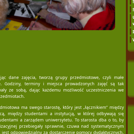
ając dane zajęcia, tworzą grupy przedmiotowe, czyli małe
e. Godziny, terminy i miejsca prowadzonych zajęć są tak
wały ze sobą, dając każdemu możliwość uczestniczenia we
rzedmiotach.
miotowa ma swego starostę, który jest „łącznikiem” między
ą, między studentami a instytucją, w której odbywają się
udentami a zarządem uniwersytetu. To starosta dba o to, by
nizacyjnej przebiegały sprawnie, czuwa nad systematycznym
 jest odpowiedzialny za dostarczenie pomocy dydaktycznych.