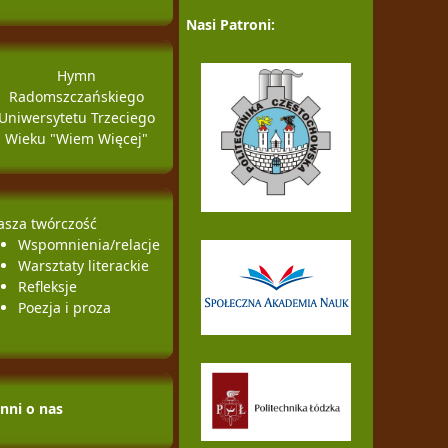
Nasi Patroni:
Hymn
Radomszczańskiego
Uniwersytetu Trzeciego
Wieku "Wiem Więcej"
asza twórczość
Wspomnienia/relacje
Warsztaty literackie
Refleksje
Poezja i proza
Inni o nas