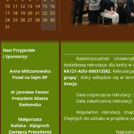
10
11
12
13
14
15
16
17
18
19
20
21
22
23
24
25
26
27
28
29
30
31
Nasi Przyjaciele
i Sponsorzy:
Radomszczański Uniwersy
dodatkową rekrutacje dla kadry w
Anna Milczanowska
KA121-ADU-000313582
. Rekrutacj
Poseł na Sejm RP
grupą
", który odbędzie się w ter
Grecja
.
dr Jarosław Ferenc
Data rozpoczęcia rekrutacji:
Prezydent Miasta
Data zakończenia rekrutacji:
Radomska
Regulamin rekrutacji znaj
Chętnych do udziału w projekcie 
Małgorzata
Kańska - Kipigroch
Zastępca Prezydenta
Napisany