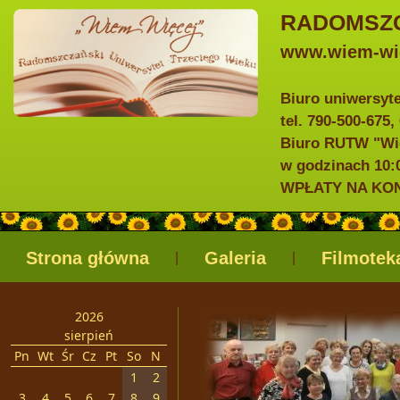
RADOMSZC
www.wiem-wie
Biuro uniwersyt
tel. 790-500-675,
Biuro RUTW "Wie
w godzinach 10:0
WPŁATY NA KONTO
Strona główna
Galeria
Filmotek
|
|
2026
sierpień
Pn
Wt
Śr
Cz
Pt
So
N
1
2
3
4
5
6
7
8
9