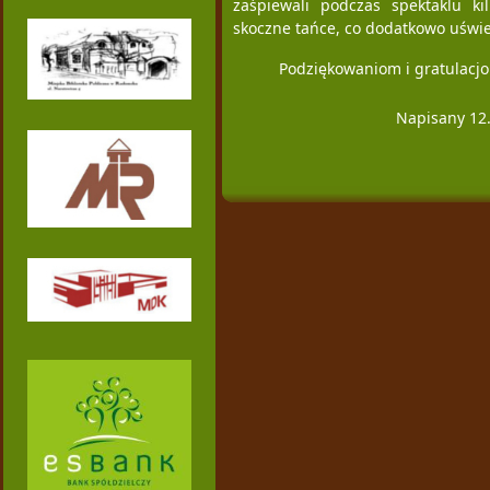
zaśpiewali podczas spektaklu k
skoczne tańce, co dodatkowo uświet
Podziękowaniom i gratulacjo
Napisany 12.