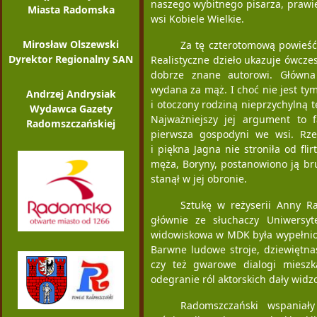
naszego wybitnego pisarza, prawie
Miasta Radomska
wsi Kobiele Wielkie.
Mirosław Olszewski
Za tę czterotomową powieś
Dyrektor Regionalny SAN
Realistyczne dzieło ukazuje ówczesn
dobrze znane autorowi. Główna
wydana za mąż. I choć nie jest ty
Andrzej Andrysiak
i otoczony rodziną nieprzychylną t
Wydawca Gazety
Najważniejszy jej argument to 
Radomszczańskiej
pierwsza gospodyni we wsi. Rze
i piękna Jagna nie stroniła od fli
męża, Boryny, postanowiono ją bru
stanął w jej obronie.
Sztukę w reżyserii Anny Ra
głównie ze słuchaczy Uniwersyt
widowiskowa w MDK była wypełnion
Barwne ludowe stroje, dziewiętna
czy też gwarowe dialogi mieszk
odegranie ról aktorskich dały wid
Radomszczański wspaniał