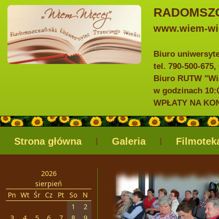
RADOMSZC
www.wiem-wie
Biuro uniwersyt
tel. 790-500-675,
Biuro RUTW "Wie
w godzinach 10:0
WPŁATY NA KONTO
Strona główna
Galeria
Filmotek
|
|
2026
sierpień
Pn
Wt
Śr
Cz
Pt
So
N
1
2
3
4
5
6
7
8
9