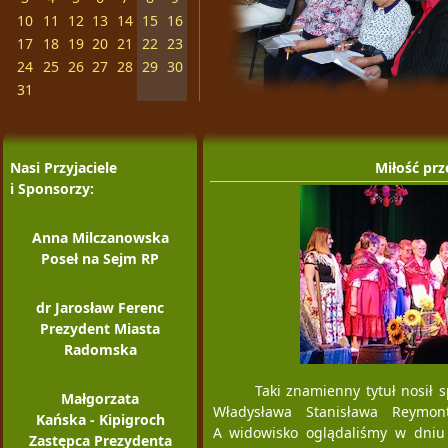
10
11
12
13
14
15
16
17
18
19
20
21
22
23
24
25
26
27
28
29
30
31
Nasi Przyjaciele
Miłość prz
i Sponsorzy:
Anna Milczanowska
Poseł na Sejm RP
dr Jarosław Ferenc
Prezydent Miasta
Radomska
Taki znamienny tytuł nosił
Małgorzata
Władysława Stanisława Reymo
Kańska - Kipigroch
A widowisko oglądaliśmy w dniu 
Zastępca Prezydenta