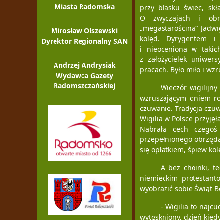
Miasta Radomska
przy blasku świec, skł
O zwyczajach i obrz
„megastarościna” Jadwi
Mirosław Olszewski
kolęd. Dyrygentem i 
Dyrektor Regionalny SAN
i nieoceniona w takic
z założycielek uniwer
Andrzej Andrysiak
pracach. Było miło i wzr
Wydawca Gazety
Radomszczańskiej
Wieczór wigilijny
wzruszającym dniem rok
czuwanie. Tradycja czuw
Wigilia w Polsce przyjęł
Nabrała cech czegoś 
przepełnionego obrzędam
się opłatkiem, śpiew ko
A bez choinki, t
niemieckim protestant
wyobrazić sobie Świąt 
- Wigilia to najc
wytęskniony, dzień kied