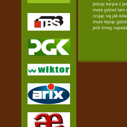
jedząc karpia z je
może gdzieś tam 
czując się jak Ada
może lepiąc gdzi
jeśli śnieg napada