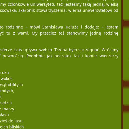
my członkowie uniwersytetu też jesteśmy taką jedną, wielką
ssowska, skarbnik stowarzyszenia, wierna uniwersytetowi od
ęto rodzinne - mówi Stanisława Kałuża i dodaje: - Jestem
yć tu z wami. My przecież też stanowimy jedną rodzinę
ferze czas upływa szybko. Trzeba było się żegnać. Wrócimy
 pewnością. Podobnie jak początek tak i koniec wieczerzy
 roku
 wokół,
iąt obfitych
mitych,
i,
pędzili
e marzy.
ałasu
zieś do lasu,
ich bliskich