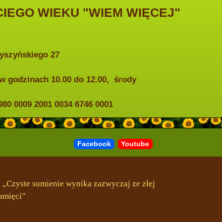
IEGO WIEKU "WIEM WIĘCEJ"
Wyszyńskiego 27
w godzinach 10.00 do 12.00, środy
0 0009 2001 0034 6746 0001
Facebook
Youtube
„Czyste sumienie wynika zazwyczaj ze złej
amięci”