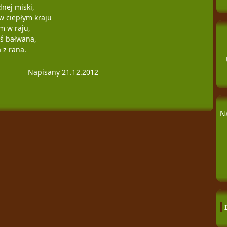
dnej miski,
w ciepłym kraju
m w raju,
eś bałwana,
 z rana.
Napisany 21.12.2012
N