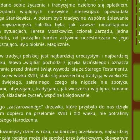
adano sobie życzenia i tradycyjnie dzielono się opłatkiem.
ędach wigilijnych niezwykle interesująco opowiadała
ga Stankiewicz. A potem było tradycyjne wspólne śpiewanie
najważniejszą solistką była, jak zawsze niezastąpiona
h sytuacjach, Teresa Moszkowicz, członek Zarządu, jedna
sytetu, od początku bardzo aktywnie uczestnicząca w jego
uszająco. Było pięknie. Magicznie.
 w tradycji polskiej jest najbardziej uroczystym i najbardziej
u. Słowo „wigilia” pochodzi z języka łacińskiego i oznacza
ania przed dniami świąt wywodzi się ze Starego Testamentu.
a się w wieku XVIII, stała się powszechną tradycją w wieku XX.
świętego, sakralnego, czego się nigdzie nie spotyka,
i, obyczajami, tradycjami, jak wieczerza wigilijna, łamanie
lęd, składanie życzeń, wspólne kolędowanie.
ego „zaczarowanego” drzewka, które przybyło do nas dzięki
om dopiero na przełomie XVIII i XIX wieku, nie potrafimy
Bożego Narodzenia.
udowniejszy dzień w roku, najbardziej oczekiwany, najbardziej
y cała rodzina może się spotkać przy świerkowym, obsypanym