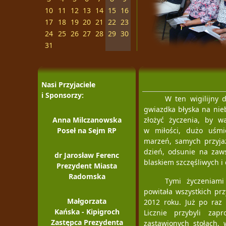
10
11
12
13
14
15
16
17
18
19
20
21
22
23
24
25
26
27
28
29
30
31
Nasi Przyjaciele
i Sponsorzy:
W ten wigilijny 
gwiazdka błyska na nie
Anna Milczanowska
złożyć życzenia, by w
Poseł na Sejm RP
w miłości, dużo uśmie
marzeń, samych przyja
dzień, odsunie na zaws
dr Jarosław Ferenc
blaskiem szczęśliwych i d
Prezydent Miasta
Radomska
Tymi życzeniam
powitała wszystkich prz
Małgorzata
2012 roku. Już po raz 
Kańska - Kipigroch
Licznie przybyli zapr
Zastępca Prezydenta
zastawionych stołach, 