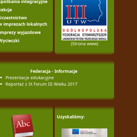
Spotkania integracyjne
Sekcje
Uczestnictwo
w imprezach lokalnych
Imprezy wyjazdowe
Wycieczki
(Strona www)
Federacja - Informacje
Prezentacje edukacyjne
Reportaż z IX Forum III Wieku 2017
Uzyskaliśmy: