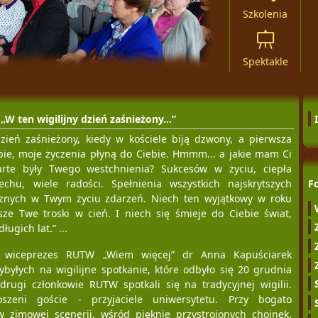
Szkolenia
Spektakle
„W ten wigilijny dzień zaśnieżony…”
dzień zaśnieżony, kiedy w kościele biją dzwony, a pierwsza
bie, moje życzenia płyną do Ciebie. Hmmm... a jakie mam Ci
arte były Twego westchnienia? Sukcesów w życiu, ciepła
F
chu, wiele radości. Spełnienia wszystkich najskrytszych
znych w Twym życiu zdarzeń. Niech ten wyjątkowy w roku
ze Twe troski w cień. I niech się śmieje do Ciebie świat,
ługich lat.” ...
i wiceprezes RUTW „Wiem więcej” dr Anna Kapuściarek
ybyłych na wigilijne spotkanie, które odbyło się 20 grudnia
drugi członkowie RUTW spotkali się na tradycyjnej wigilii.
oszeni goście - przyjaciele uniwersytetu. Przy bogato
w zimowej scenerii, wśród pięknie przystrojonych choinek,