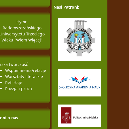
Nasi Patroni:
Hymn
Radomszczańskiego
Uniwersytetu Trzeciego
Wieku "Wiem Więcej"
asza twórczość
Wspomnienia/relacje
Warsztaty literackie
Refleksje
Poezja i proza
Inni o nas