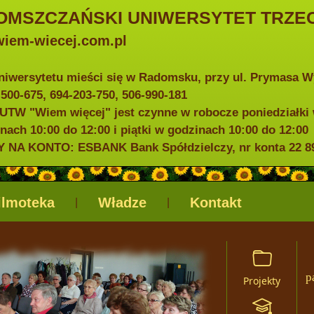
OMSZCZAŃSKI UNIWERSYTET TRZEC
iem-wiecej.com.pl
niwersytetu mieści się w Radomsku, przy ul. Prymasa 
0-500-675, 694-203-750, 506-990-181
UTW "Wiem więcej" jest czynne w robocze poniedziałki 
nach 10:00 do 12:00 i piątki w godzinach 10:00 do 12:00
NA KONTO: ESBANK Bank Spółdzielczy, nr konta 22 898
ilmoteka
Władze
Kontakt
|
|
p
Projekty