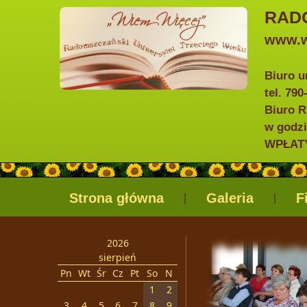
RAD
www.w
Biuro u
tel. 79
Biuro R
w godzi
WPŁATY 
Strona główna
Galeria
F
|
|
2026
sierpień
Pn
Wt
Śr
Cz
Pt
So
N
1
2
3
4
5
6
7
8
9