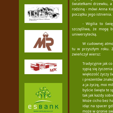
światełkami drzewku, a 
rodziną - mówi Anna Ko
początku jego istnienia.
- Wigilia to świ
szczęśliwa, że mogę b
uniwersytecką.
W cudownej atmos
tu w przyszłym roku. Z
zwieńczył wiersz:
Tradycyjnie jak co
sypią się życzenia
większość życzy św
i prezentów znako
a ja życzę, moi mil
byście święta te s
tak jak każdy sobi
Może cicho bez h
idąc na spacer gd
może w gronie swo