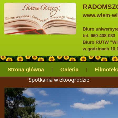
RADOMSZC
www.wiem-wie
Biuro uniwersyt
tel. 660-408-033
Biuro RUTW "Wie
w godzinach 10:0
Strona główna
Galeria
Filmotek
|
|
Spotkania w ekoogrodzie