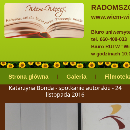
RADOMSZC
www.wiem-wie
Biuro uniwersyt
tel. 660-408-033
Biuro RUTW "Wie
w godzinach 10:0
Strona główna
Galeria
Filmotek
|
|
Katarzyna Bonda - spotkanie autorskie - 24
listopada 2016