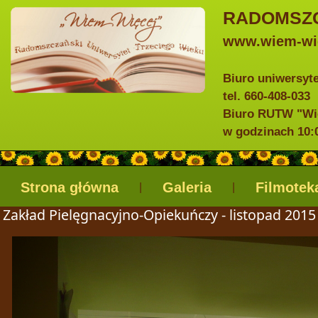
RADOMSZC
www.wiem-wie
Biuro uniwersyt
tel. 660-408-033
Biuro RUTW "Wie
w godzinach 10:0
Strona główna
Galeria
Filmotek
|
|
Zakład Pielęgnacyjno-Opiekuńczy - listopad 2015