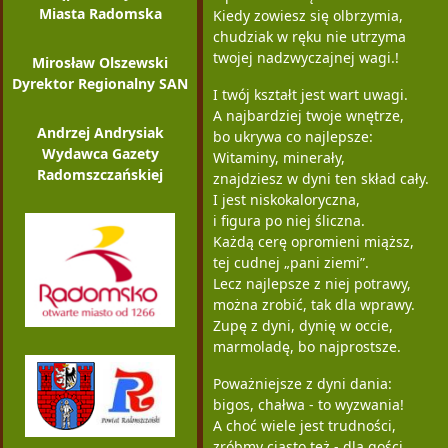
Miasta Radomska
Kiedy zowiesz się olbrzymia,
chudziak w ręku nie utrzyma
twojej nadzwyczajnej wagi.!
Mirosław Olszewski
Dyrektor Regionalny SAN
I twój kształt jest wart uwagi.
A najbardziej twoje wnętrze,
Andrzej Andrysiak
bo ukrywa co najlepsze:
Wydawca Gazety
Witaminy, minerały,
Radomszczańskiej
znajdziesz w dyni ten skład cały.
I jest niskokaloryczna,
i figura po niej śliczna.
Każdą cerę opromieni miąższ,
tej cudnej „pani ziemi”.
Lecz najlepsze z niej potrawy,
można zrobić, tak dla wprawy.
Zupę z dyni, dynię w occie,
marmoladę, bo najprostsze.
Poważniejsze z dyni dania:
bigos, chałwa - to wyzwania!
A choć wiele jest trudności,
zróbmy ciasto też - dla gości.