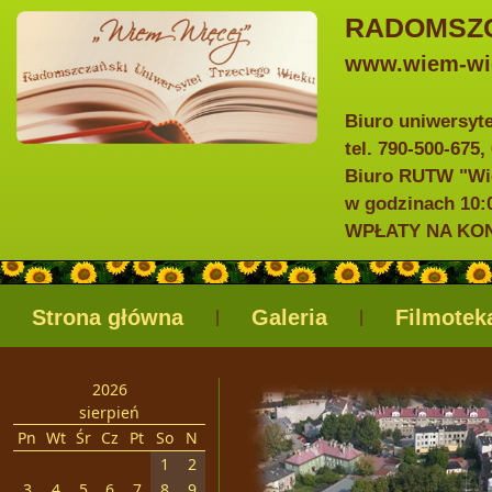
RADOMSZC
www.wiem-wie
Biuro uniwersyt
tel. 790-500-675,
Biuro RUTW "Wie
w godzinach 10:0
WPŁATY NA KONTO
Strona główna
Galeria
Filmotek
|
|
2026
sierpień
Pn
Wt
Śr
Cz
Pt
So
N
1
2
3
4
5
6
7
8
9