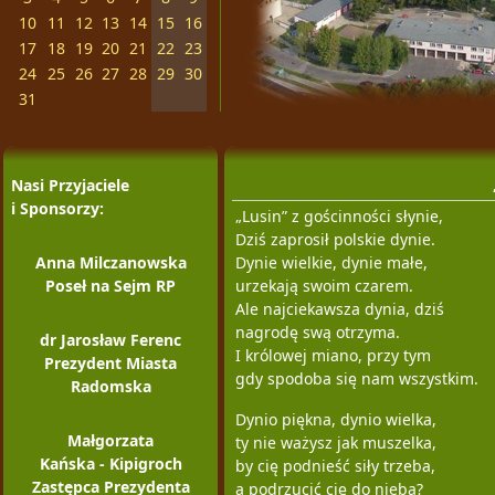
10
11
12
13
14
15
16
17
18
19
20
21
22
23
24
25
26
27
28
29
30
31
Nasi Przyjaciele
i Sponsorzy:
„Lusin” z gościnności słynie,
Dziś zaprosił polskie dynie.
Anna Milczanowska
Dynie wielkie, dynie małe,
Poseł na Sejm RP
urzekają swoim czarem.
Ale najciekawsza dynia, dziś
nagrodę swą otrzyma.
dr Jarosław Ferenc
I królowej miano, przy tym
Prezydent Miasta
gdy spodoba się nam wszystkim.
Radomska
Dynio piękna, dynio wielka,
Małgorzata
ty nie ważysz jak muszelka,
Kańska - Kipigroch
by cię podnieść siły trzeba,
Zastępca Prezydenta
a podrzucić cię do nieba?