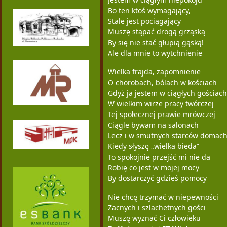
Bo ten ktoś wymagający,
Stale jest pociągający
Muszę stąpać drogą grząską
By się nie stać głupią gąską!
Ale dla mnie to wytchnienie
Wielka frajda, zapomnienie
O chorobach, bólach w kościach
Gdyż ja jestem w ciągłych gościach
W wielkim wirze pracy twórczej
Tej społecznej prawie mrówczej
Ciągle bywam na salonach
Lecz i w smutnych starców domac
Kiedy słyszę „wielka bieda”
To spokojnie przejść mi nie da
Robię co jest w mojej mocy
By dostarczyć gdzieś pomocy
Nie chcę trzymać w niepewności
Zacnych i szlachetnych gości
Muszę wyznać Ci człowieku