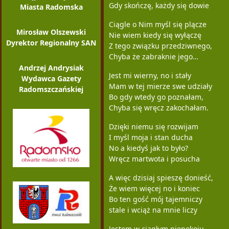
Gdy skończę, każdy się dowie
Miasta Radomska
Ciągle o Nim myśl się plącze
Mirosław Olszewski
Nie wiem kiedy się wyłączę
Dyrektor Regionalny SAN
Z tego związku przedziwnego,
Chyba że zabraknie jego…
Andrzej Andrysiak
Jest mi wierny, no i stały
Wydawca Gazety
Mam w tej mierze swe udziały
Radomszczańskiej
Bo gdy wtedy go poznałam,
Chyba się wręcz zakochałam.
Dzięki niemu się rozwijam
I myśl moja i stan ducha
No a kiedyś jak to było?
Wręcz martwota i posucha
A więc dzisiaj spieszę donieść,
Że wiem więcej no i koniec
Bo ten gość mój tajemniczy
stale i wciąż na mnie liczy
Jestem w ciągłym niepokoju