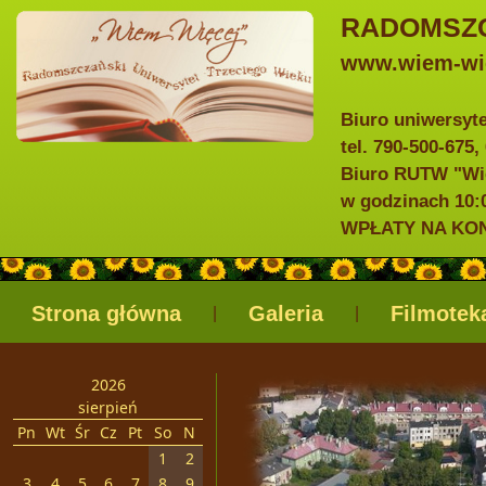
RADOMSZC
www.wiem-wie
Biuro uniwersyt
tel. 790-500-675,
Biuro RUTW "Wie
w godzinach 10:0
WPŁATY NA KONTO
Strona główna
Galeria
Filmotek
|
|
2026
sierpień
Pn
Wt
Śr
Cz
Pt
So
N
1
2
3
4
5
6
7
8
9