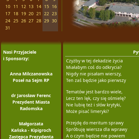
10
11
12
13
14
15
16
17
18
19
20
21
22
23
24
25
26
27
28
29
30
31
Nasi Przyjaciele
Py
i Sponsorzy:
Czyżby w tej dekadzie życia
Miałabym coś do odkrycia?
Anna Milczanowska
Nigdy nie pisałam wierszy,
Poseł na Sejm RP
Ten zaś będzie jako pierwszy
Tematów jest bardzo wiele,
dr Jarosław Ferenc
Lecz ten lęk, czy się ośmielę?
Prezydent Miasta
Nie lubię też i słów krytyki,
Radomska
Może pisać limeryki?
Przejdę do meritum sprawy
Małgorzata
Spróbuję wiersza dla wprawy
Kańska - Kipigroch
A o czym będzie nie powiem
Zastępca Prezydenta